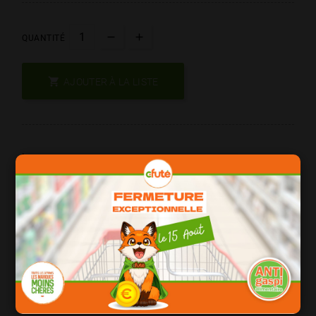
QUANTITÉ

AJOUTER À LA LISTE
Les Produits De Marque = Qualité
Date Courte = Moins Cher !
Consomation Responsable