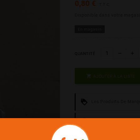
0,80 €
T.T.C.
Disponible dans votre magasi
En magasin
QUANTITÉ

AJOUTER À LA LISTE
Les Produits De Marq
Date Courte = Moins C