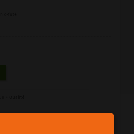
n c-futé
ue = Qualité
her !