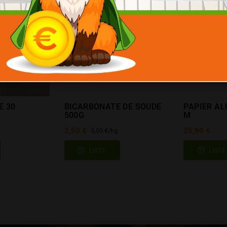
E 30
BICARBONATE DE SOUDE
PAPIER AL
500G
M
2,50 €
25,90 €
5,00 €/kg
LISTE
LISTE