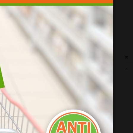
sable


e :

