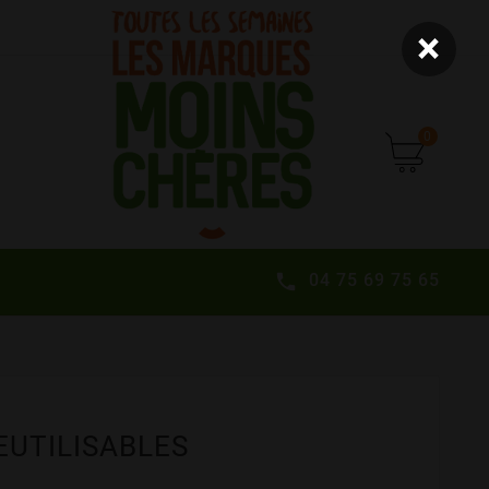
×
0
04 75 69 75 65

S
EUTILISABLES