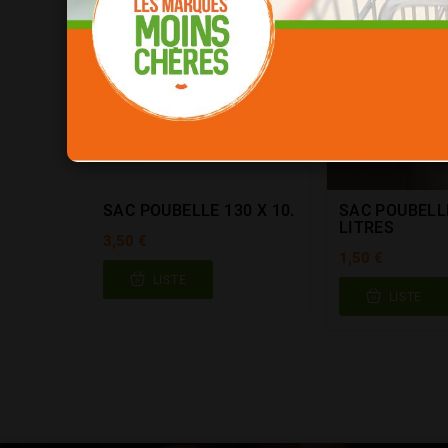
SAC POUBELLE 130 X 10.
SAC POUBELL
LITRES
3,50 €
1,50 €
LISTE
LISTE