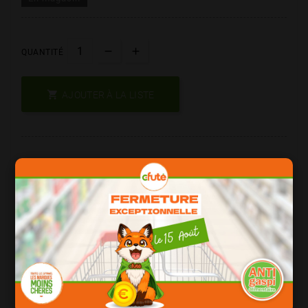
QUANTITÉ

AJOUTER À LA LISTE
Les Produits De Marque = Qualité
Date Courte = Moins Cher !
Consomation Responsable