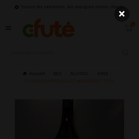
Toutes les semaines, les marques moins chères

×
0

Accueil
SEC
ALCOOL
VINS
CLOS DES ORFEUILLES MUSCADET 75CL