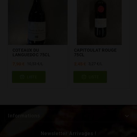
COTEAUX DU
CAPITOULAT ROUGE
LANGUEDOC 75CL
75CL
7,90 €
2,45 €
10,53 €/L
3,27 €/L
LISTE
LISTE

Informations
Newsletter Arrivages !