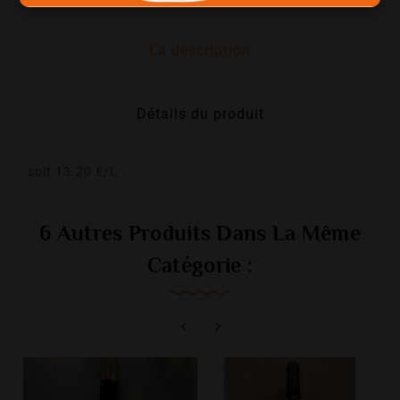
La description
Détails du produit
soit 13.20 €/L
6 Autres Produits Dans La Même
Catégorie :

