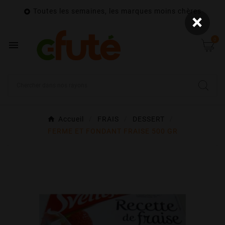
Toutes les semaines, les marques moins chères

×
0

Accueil
FRAIS
DESSERT
FERME ET FONDANT FRAISE 500 GR