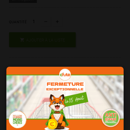
QUANTITÉ

AJOUTER À LA LISTE
Les Produits De Marque = Qualité
Date Courte = Moins Cher !
Consomation Responsable