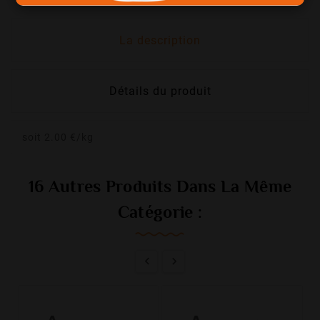
La description
Détails du produit
soit 2.00 €/kg
16 Autres Produits Dans La Même
Catégorie :

