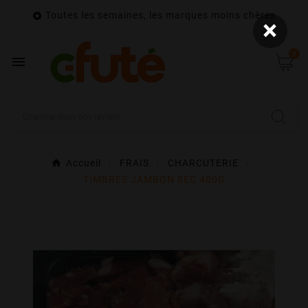
Toutes les semaines, les marques moins chères

×
0

Accueil
FRAIS
CHARCUTERIE
TIMBRES JAMBON SEC 400G