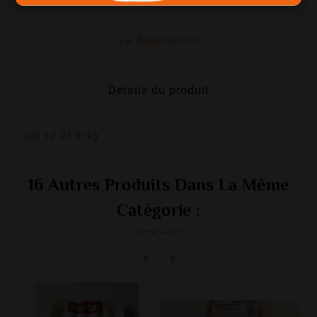
La description
Détails du produit
soit 12.25 €/kg
16 Autres Produits Dans La Même
Catégorie :

