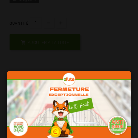
QUANTITÉ

AJOUTER À LA LISTE
Les Produits De Marque = Qualité
Date Courte = Moins Cher !
Consomation Responsable